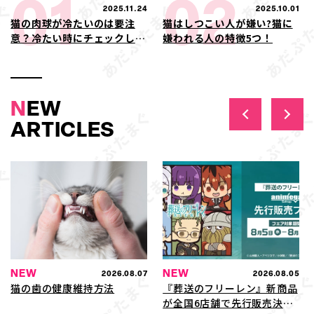
01
02
2025.11.24
2025.10.01
猫の肉球が冷たいのは要注
猫はしつこい人が嫌い?猫に
意？冷たい時にチェックした
嫌われる人の特徴5つ！
い症状や病気の可能性
N
EW
ARTICLES
NEW
NEW
2026.08.07
2026.08.05
猫の歯の健康維持方法
『葬送のフリーレン』新商品
が全国6店舗で先行販売決