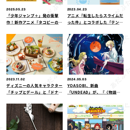
2025.05.23
2023.04.23
「少年ジャンプ＋」発の衝撃
アニメ『転生したらスライムだ
作！新作アニメ『タコピーの原
った件』とコラボした「テンペ
罪』6月28日(土)から毎週土曜
ストのリンゴ酒」が登場
日午前0時より「ABEMA」で
最新話の毎週無料配信決定！
2023.11.02
2024.05.03
ディズニーの人気キャラクター
YOASOBI、新曲
「チップとデール」と「ドナル
「UNDEAD」が、『〈物語〉
ドダック」のスペシャルカフェ
シリーズ オフ&モンスターシー
が東京・大阪に初登場！「チッ
ズン』の主題歌に決定！
プとデール＆ドナルドダック」
OH MY CAFE期間限定オープ
ン！！