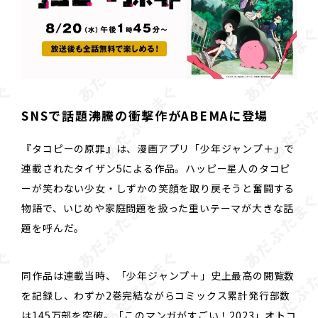
SNSで話題沸騰の衝撃作がABEMAに登場
『タコピーの原罪』は、漫画アプリ「少年ジャンプ＋」で
連載されたタイザン5による作品。ハッピー星人のタコピ
ーが笑わない少女・しずかの笑顔を取り戻そうと奮闘する
物語で、いじめや家庭問題を扱った重いテーマが大きな話
題を呼んだ。
同作品は連載当時、「少年ジャンプ＋」史上最高の閲覧数
を記録し、わずか2巻完結ながらコミックス累計発行部数
は145万部を突破。「このマンガがすごい！2023」オトコ