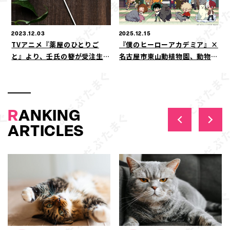
2023.12.03
2025.12.15
TVアニメ『薬屋のひとりご
『僕のヒーローアカデミア』×
と』より、壬氏の簪が受注生産
名古屋市東山動植物園、動物た
商品で登場！
ちの”個性”を探すコラボイベ
ント開催
R
ANKING
ARTICLES