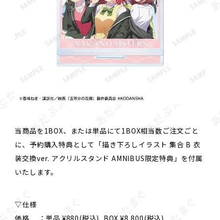
当商品を1BOX、または単品にて1BOX相当数ご注文ごと
に、予約購入特典として「描き下ろしイラスト 集合 B 衣
装交換ver. アクリルスタンド AMNIBUS限定特典」を付属
いたします。
▽仕様
価格 ：単品 ¥880(税込), BOX ¥8,800(税込)