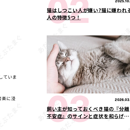
02
2025.10
猫はしつこい人が嫌い?猫に嫌われ
人の特徴5つ！
催していま
03
音楽に浸
2026.03.
飼い主が知っておくべき猫の『分離
不安症』のサインと症状を和らげる
方法