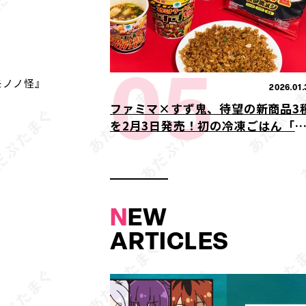
05
モノノ怪』
2026.01.
ファミマ×すず鬼、待望の新商品3
を2月3日発売！初の冷凍ごはん「
タ満メシ」が登場
N
EW
ARTICLES