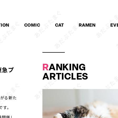
TION
COMIC
CAT
RAMEN
EV
R
ANKING
東急プ
ARTICLES
繋がる新た
中です。
時開催し