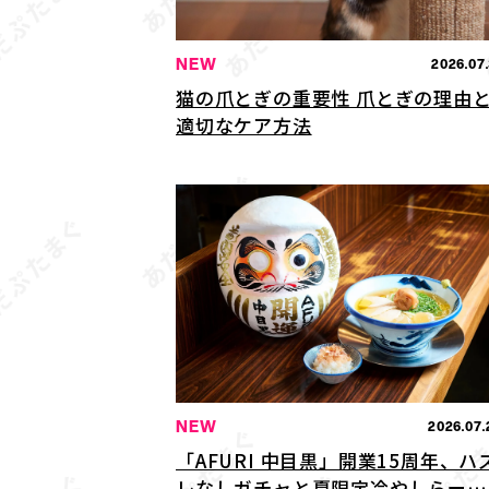
NEW
2026.07.
猫の爪とぎの重要性 爪とぎの理由
適切なケア方法
NEW
2026.07.
「AFURI 中目黒」開業15周年、ハ
レなしガチャと夏限定冷やしらーめ