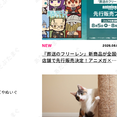
NEW
2026.08.
『葬送のフリーレン』新商品が全国
店舗で先行販売決定！アニメガ×ソ
フマップにて8月5日よりスタート
ズやぬいぐ