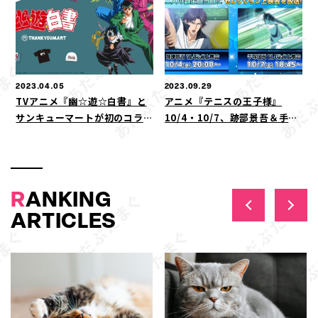
2023.04.05
2023.09.29
TVアニメ『幽☆遊☆白書』と
アニメ『テニスの王子様』
サンキューマートが初のコラボ
10/4・10/7、跡部景吾＆手塚
レーション！全46アイテムを4
国光の誕生日記念厳選エピソー
月中旬発売
ドをニコ生で無料上映！
R
ANKING
ARTICLES