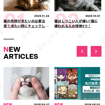
01
02
2025.11.24
2025.10.01
猫の肉球が冷たいのは要注
猫はしつこい人が嫌い?猫に
意？冷たい時にチェックした
嫌われる人の特徴5つ！
い症状や病気の可能性
N
EW
ARTICLES
NEW
NEW
2026.08.07
2026.08.05