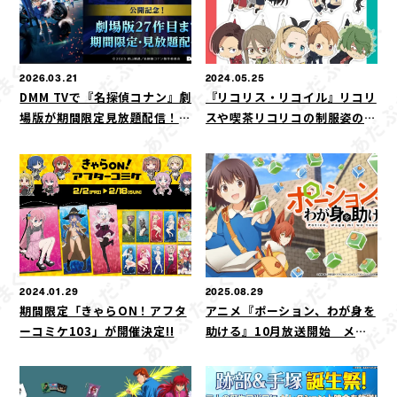
2026.03.21
2024.05.25
DMM TVで『名探偵コナン』劇
『リコリス・リコイル』リコリ
場版が期間限定見放題配信！最
スや喫茶リコリコの制服姿の千
新作『ハイウェイの堕天使』公
束たちの「アクリルつままれ」
開を記念した豪華ラインナップ
が二次元コスパから登場！【株
式会社コスパ】
2024.01.29
2025.08.29
期間限定「きゃらON！アフタ
アニメ『ポーション、わが身を
ーコミケ103」が開催決定!!
助ける』10月放送開始 メイ
ンキャストに本渡楓、大塚剛央