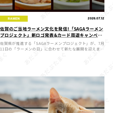
2026.07.12
RAMEN
佐賀のご当地ラーメン文化を発信!「SAGAラーメン
プロジェクト」新ロゴ発表&カード周遊キャンペー
ンが7月11日スタート
佐賀県が推進する「SAGAラーメンプロジェクト」が、7月
11日の「ラーメンの日」に合わせて新たな展開を迎えまし
た。今回、プロジェクトの新ロゴが発表されるとともに公
式サイトがリニューアルされ、佐賀のラーメン文化を国内
外へ発 […]