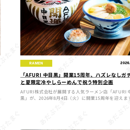
1
2026
RAMEN
「AFURI 中目黒」開業15周年、ハズレなしガ
と夏限定冷やしらーめんで祝う特別企画
AFURI株式会社が展開する人気ラーメン店「AFURI 
黒」が、2026年8月4日（火）に開業15周年を迎えま
これを記念して、来店者全員が参加できるハズレな
さ
「AFURIガチャ」と、期間限定の夏らしい冷やしらー 