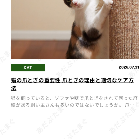
2026.07.3
CAT
猫の爪とぎの重要性 爪とぎの理由と適切なケア方
法
猫を飼っていると、ソファや壁で爪とぎをされて困った経
験がある飼い主さんも多いのではないでしょうか。 爪と
ぎは猫にとって「困った癖」ではなく、心身の健康を保つ
ために欠かせない大切な行動です。 爪とぎを無理にやめ
せようとす […]