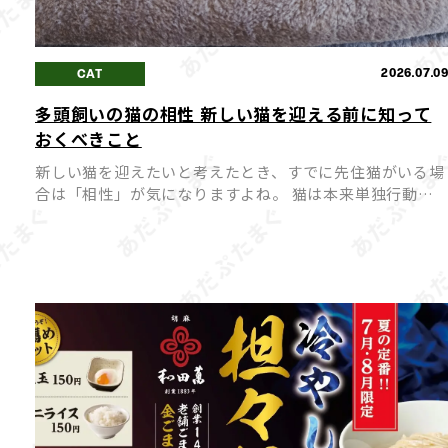
2026.07.0
CAT
多頭飼いの猫の相性 新しい猫を迎える前に知って
おくべきこと
新しい猫を迎えたいと考えたとき、すでに先住猫がいる場
合は「相性」が気になりますよね。 猫は本来単独行動を
好む動物のため、相性が合わないまま多頭飼いを始めてし
まうと、ストレスや喧嘩の原因になってしまうことも。 
同士が穏や […]