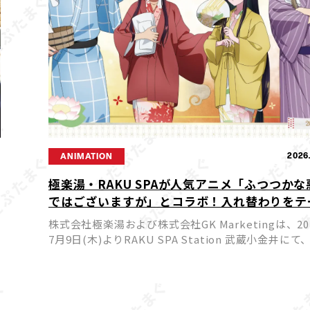
9
2026
ANIMATION
極楽湯・RAKU SPAが人気アニメ「ふつつかな
ではございますが」とコラボ！入れ替わりをテ
にした限定企画が7月9日からスタート
株式会社極楽湯および株式会社GK Marketingは、20
7月9日(木)よりRAKU SPA Station 武蔵小金井にて
アニメ「ふつつかな悪女ではございますが～雛宮蝶
かえ伝～」とのコラボキャンペー […]