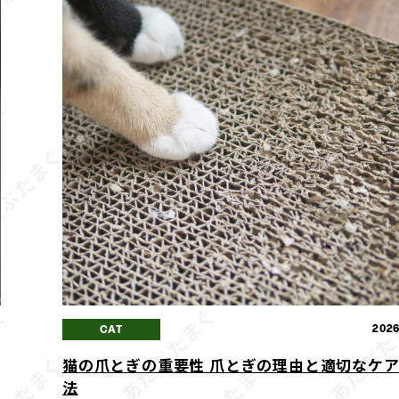
7
2026
CAT
猫の爪とぎの重要性 爪とぎの理由と適切なケ
法