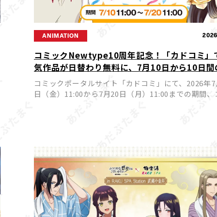
9
2026
ANIMATION
コミックNewtype10周年記念！「カドコミ」
気作品が日替わり無料に、7月10日から10日間
華フェア開催
コミックポータルサイト「カドコミ」にて、2026年7
日（金）11:00から7月20日（月）11:00までの期間
ックNewtypeを代表する人気作品が日替わりで24
猫
巻無料公開されるフェアが実施されます。ア […]