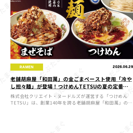
2026.06.2
RAMEN
老舗胡麻屋「和田萬」の金ごまペースト使用「冷や
し担々麺」が登場！つけめんTETSUの夏の定番が7
月1日より販売開始
株式会社クリエイト・ヌードルズが運営する「つけめん
TETSU」は、創業140年を誇る老舗胡麻屋「和田萬」の濃
厚な金ごまペーストを贅沢に使用した「冷やし担々麺」
を、7月1日（水）より関東の「つけめんTETSU」店舗
（一部店 […]