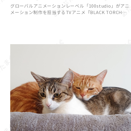
一華と弐郎・羅睺が一触即発!?
グローバルアニメーションレーベル「100studio」がアニ
メーション制作を担当するTVアニメ『BLACK TORCH』
より、2026年7月18日（土）22時放送予定の第3話あらす
じと先行カットが公開されました。 原作は […]