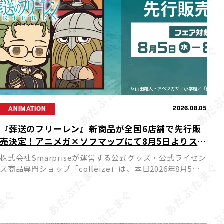
2026.08.05
ANIMATION
『葬送のフリーレン』新商品が全国6店舗で先行販
売決定！アニメガ×ソフマップにて8月5日よりスタ
ート
株式会社Smarpriseが運営する公式グッズ・公式ライセン
ス商品専門ショップ「colleize」は、本日2026年8月5日
（水）よりTVアニメ『葬送のフリーレン』の新商品を先
行販売する特別フェアを、アニメガ×ソフマップ […]