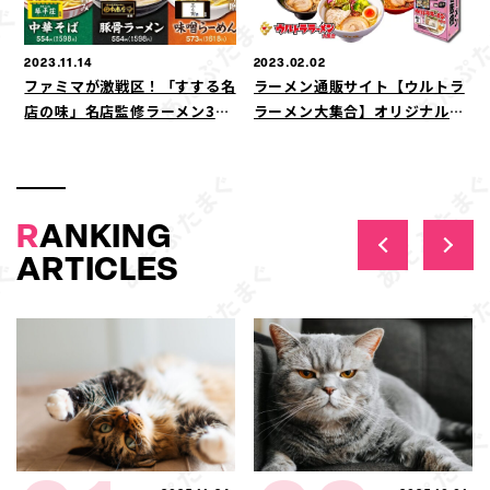
2023.11.14
2023.02.02
ファミマが激戦区！「すする名
ラーメン通販サイト【ウルトラ
店の味」名店監修ラーメン3種
ラーメン大集合】オリジナルお
類が11月14日(火)発売 ～豚
箸プレゼント＆100円割引クー
骨ラーメンの名店「田中商店」
ポンプレゼントキャンペーン
監修商品が初登場～
大好評につき期間延長のお知ら
せ
R
ANKING
ARTICLES