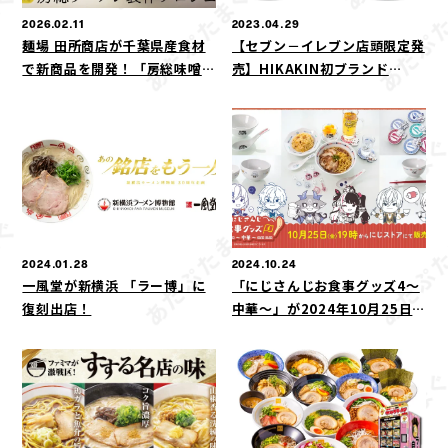
2026.02.11
2023.04.29
麺場 田所商店が千葉県産食材
【セブン－イレブン店頭限定発
で新商品を開発！「房総味噌ら
売】HIKAKIN初ブランド
ーめん」「房総味噌タンタン
「HIKAKIN PREMIUM」誕
麺」「あんこ餃子」が期間限定
生！ラーメン愛を詰め込んだ
で登場
「みそきん」カップ麺＆カップ
メシが2023年5月9日より順次
発売
2024.01.28
2024.10.24
一風堂が新横浜 「ラー博」に
「にじさんじお食事グッズ4～
復刻出店！
中華～」が2024年10月25日
(金)19時より販売決定！