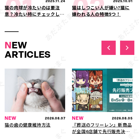
01
02
2025.11.24
2025.10.01
猫の肉球が冷たいのは要注
猫はしつこい人が嫌い?猫に
意？冷たい時にチェックした
嫌われる人の特徴5つ！
い症状や病気の可能性
N
EW
ARTICLES
NEW
NEW
2026.08.07
2026.08.05
猫の歯の健康維持方法
『葬送のフリーレン』新商品
が全国6店舗で先行販売決
定！アニメガ×ソフマップに