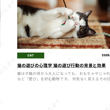
0
2026
CAT
猫の遊びの心理学 猫の遊び行動の背景と効果
猫は子猫の頃から大人になっても、おもちゃやじゃ
など「遊び」を好む動物です。 何気なく見えるその
裏には、猫の本能や心理が深く関わっています。 猫
遊
は単なる気晴らしではなく、ストレス解消や運動不
防、飼い […]