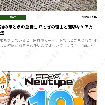
2026.07.15
CAT
猫の爪とぎの重要性 爪とぎの理由と適切なケア方
法
猫を飼っていると、家具やカーペットで爪とぎをされて困
った経験がある方も多いのではないでしょうか。 猫にと
って爪とぎは「困った行動」ではなく「本能的に欠かせな
い行動」であり、無理にやめさせようとするとストレスの
原因になって […]