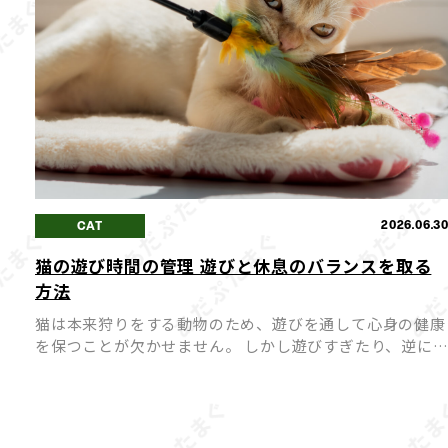
2026.06.3
CAT
猫の遊び時間の管理 遊びと休息のバランスを取る
方法
猫は本来狩りをする動物のため、遊びを通して心身の健康
を保つことが欠かせません。 しかし遊びすぎたり、逆に
びが足りなかったりすると、猫にとってストレスや体調不
良の原因になってしまうことも。 愛猫が心身ともに健や
かに過ごせ […]