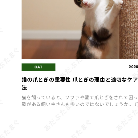
5
2026
CAT
猫の爪とぎの重要性 爪とぎの理由と適切なケ
タ
法
猫を飼っていると、ソファや壁で爪とぎをされて困
験がある飼い主さんも多いのではないでしょうか。 
ぎは猫にとって「困った癖」ではなく、心身の健康
ために欠かせない大切な行動です。 爪とぎを無理に
せようとす […]