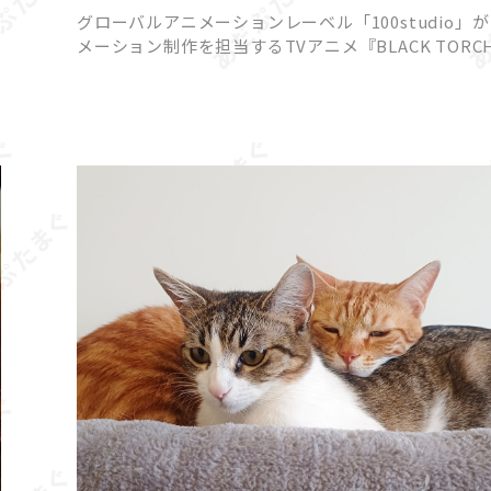
一華と弐郎・羅睺が一触即発!?
グローバルアニメーションレーベル「100studio」
メーション制作を担当するTVアニメ『BLACK TORC
より、2026年7月18日（土）22時放送予定の第3話あ
じと先行カットが公開されました。 原作は […]