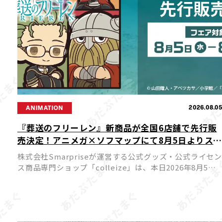
2026.08.0
ANIMATION
『葬送のフリーレン』新商品が全国6店舗で先行販
売決定！アニメガ×ソフマップにて8月5日よりス
ート
株式会社Smarpriseが運営する公式グッズ・公式ライセン
ス商品専門ショップ「colleize」は、本日2026年8月5日
（水）よりTVアニメ『葬送のフリーレン』の新商品を先
行販売する特別フェアを、アニメガ×ソフマップ […]