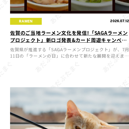
2026.07.1
RAMEN
佐賀のご当地ラーメン文化を発信!「SAGAラーメン
プロジェクト」新ロゴ発表&カード周遊キャンペー
ンが7月11日スタート
佐賀県が推進する「SAGAラーメンプロジェクト」が、7
11日の「ラーメンの日」に合わせて新たな展開を迎えまし
た。今回、プロジェクトの新ロゴが発表されるとともに公
式サイトがリニューアルされ、佐賀のラーメン文化を国内
外へ発 […]