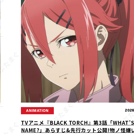
2
2026
ANIMATION
TVアニメ『BLACK TORCH』第3話「WHAT’S
NAME?」あらすじ&先行カット公開!物ノ怪嫌