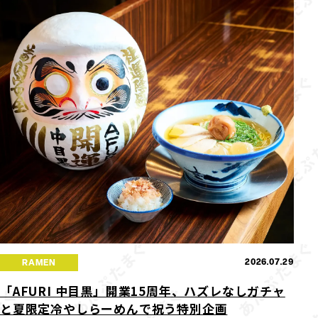
2026.07.29
RAMEN
「AFURI 中目黒」開業15周年、ハズレなしガチャ
と夏限定冷やしらーめんで祝う特別企画