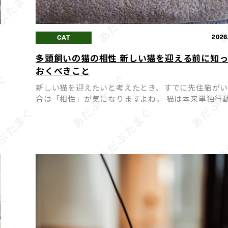
2
2026
CAT
多頭飼いの猫の相性 新しい猫を迎える前に知
おくべきこと
月
新しい猫を迎えたいと考えたとき、すでに先住猫が
合は「相性」が気になりますよね。 猫は本来単独行
好む動物のため、相性が合わないまま多頭飼いを始
まうと、ストレスや喧嘩の原因になってしまうことも
同士が穏や […]