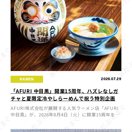
2026.07.29
RAMEN
「AFURI 中目黒」開業15周年、ハズレなしガ
チャと夏限定冷やしらーめんで祝う特別企画
AFURI株式会社が展開する人気ラーメン店「AFURI
中目黒」が、2026年8月4日（火）に開業15周年を迎
えます。これを記念して、来店者全員が参加できる
ハズレなしの「AFURIガチャ」と、期間限定の夏ら