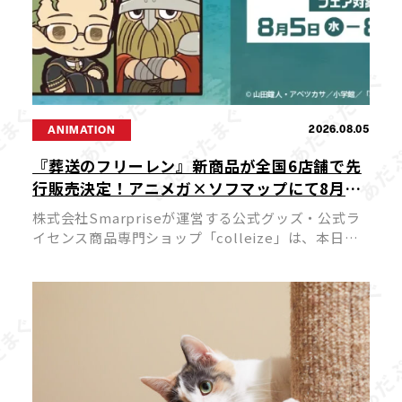
2026.08.05
ANIMATION
『葬送のフリーレン』新商品が全国6店舗で先
行販売決定！アニメガ×ソフマップにて8月5
日よりスタート
株式会社Smarpriseが運営する公式グッズ・公式ラ
イセンス商品専門ショップ「colleize」は、本日
2026年8月5日（水）よりTVアニメ『葬送のフリーレ
ン』の新商品を先行販売する特別フェアを、アニメ
ガ×ソフマップ […]