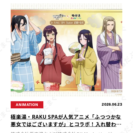
「冷やし担々麺」を、7月1日（水）より関東の「つ
けめんTETSU」店舗（一部店 […]
2026.06.23
ANIMATION
極楽湯・RAKU SPAが人気アニメ「ふつつかな
悪女ではございますが」とコラボ！入れ替わり
をテーマにした限定企画が7月9日からスター