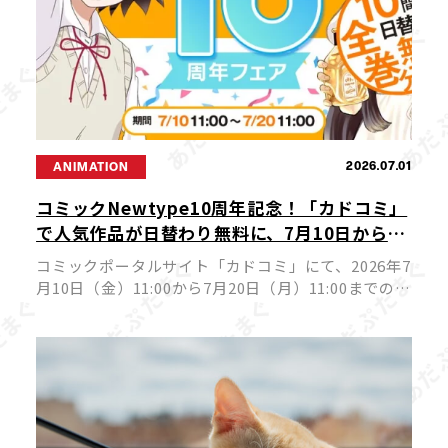
2026.07.01
ANIMATION
コミックNewtype10周年記念！「カドコミ」
で人気作品が日替わり無料に、7月10日から10
日間の豪華フェア開催
コミックポータルサイト「カドコミ」にて、2026年7
月10日（金）11:00から7月20日（月）11:00までの期
間、コミックNewtypeを代表する人気作品が日替わ
りで24時間全巻無料公開されるフェアが実施されま
す。ア […]