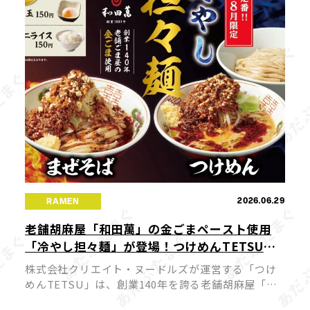
2026.06.29
RAMEN
老舗胡麻屋「和田萬」の金ごまペースト使用
「冷やし担々麺」が登場！つけめんTETSUの
夏の定番が7月1日より販売開始
株式会社クリエイト・ヌードルズが運営する「つけ
めんTETSU」は、創業140年を誇る老舗胡麻屋「和
田萬」の濃厚な金ごまペーストを贅沢に使用した