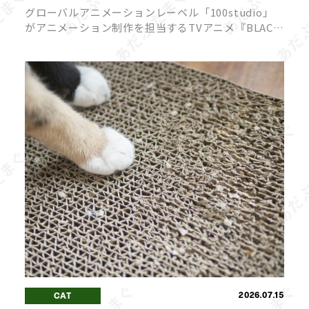
ト公開!物ノ怪嫌いの一華と弐郎・羅睺が一触
グローバルアニメーションレーベル「100studio」
即発!?
がアニメーション制作を担当するTVアニメ『BLACK
TORCH』より、2026年7月18日（土）22時放送予定
の第3話あらすじと先行カットが公開されました。
原作は […]
2026.07.15
CAT