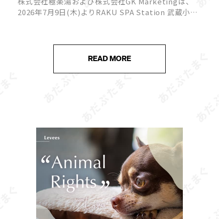
株式会社極楽湯および株式会社GK Marketingは、
ト
2026年7月9日(木)よりRAKU SPA Station 武蔵小金
井にて、TVアニメ「ふつつかな悪女ではございます
が～雛宮蝶鼠とりかえ伝～」とのコラボキャンペー
[…]
READ MORE