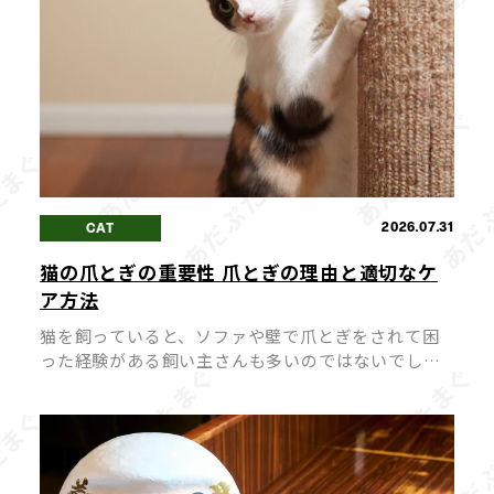
2026.07.31
CAT
猫の爪とぎの重要性 爪とぎの理由と適切なケ
ア方法
猫を飼っていると、ソファや壁で爪とぎをされて困
った経験がある飼い主さんも多いのではないでしょ
うか。 爪とぎは猫にとって「困った癖」ではなく、
心身の健康を保つために欠かせない大切な行動で
す。 爪とぎを無理にやめさせようとす […]