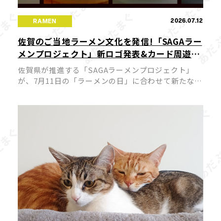
2026.07.12
RAMEN
佐賀のご当地ラーメン文化を発信!「SAGAラー
メンプロジェクト」新ロゴ発表&カード周遊キ
ャンペーンが7月11日スタート
佐賀県が推進する「SAGAラーメンプロジェクト」
が、7月11日の「ラーメンの日」に合わせて新たな展
開を迎えました。今回、プロジェクトの新ロゴが発
表されるとともに公式サイトがリニューアルされ、
佐賀のラーメン文化を国内外へ発 […]