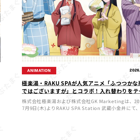
9
2026
ANIMATION
極楽湯・RAKU SPAが人気アニメ「ふつつかな
ではございますが」とコラボ！入れ替わりをテ
にした限定企画が7月9日からスタート
株式会社極楽湯および株式会社GK Marketingは、20
7月9日(木)よりRAKU SPA Station 武蔵小金井にて
アニメ「ふつつかな悪女ではございますが～雛宮蝶
かえ伝～」とのコラボキャンペー […]