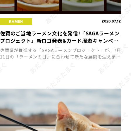
2026.07.12
RAMEN
佐賀のご当地ラーメン文化を発信!「SAGAラーメン
プロジェクト」新ロゴ発表&カード周遊キャンペー
ンが7月11日スタート
佐賀県が推進する「SAGAラーメンプロジェクト」が、7月
11日の「ラーメンの日」に合わせて新たな展開を迎えまし
た。今回、プロジェクトの新ロゴが発表されるとともに公
式サイトがリニューアルされ、佐賀のラーメン文化を国内
外へ発 […]