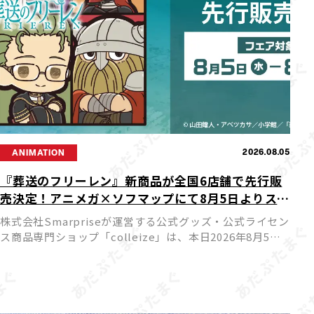
2026.08.05
ANIMATION
『葬送のフリーレン』新商品が全国6店舗で先行販
売決定！アニメガ×ソフマップにて8月5日よりスタ
ート
株式会社Smarpriseが運営する公式グッズ・公式ライセン
ス商品専門ショップ「colleize」は、本日2026年8月5日
（水）よりTVアニメ『葬送のフリーレン』の新商品を先
行販売する特別フェアを、アニメガ×ソフマップ […]