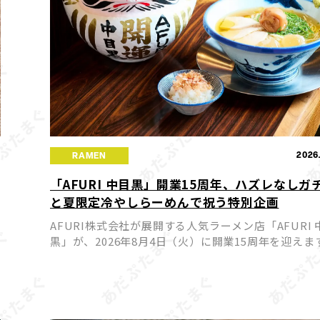
1
2026
RAMEN
「AFURI 中目黒」開業15周年、ハズレなしガ
と夏限定冷やしらーめんで祝う特別企画
AFURI株式会社が展開する人気ラーメン店「AFURI 
黒」が、2026年8月4日（火）に開業15周年を迎えま
これを記念して、来店者全員が参加できるハズレな
さ
「AFURIガチャ」と、期間限定の夏らしい冷やしらー 