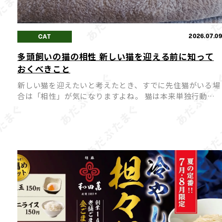
2026.07.0
CAT
多頭飼いの猫の相性 新しい猫を迎える前に知って
おくべきこと
新しい猫を迎えたいと考えたとき、すでに先住猫がいる場
合は「相性」が気になりますよね。 猫は本来単独行動を
好む動物のため、相性が合わないまま多頭飼いを始めてし
まうと、ストレスや喧嘩の原因になってしまうことも。 
同士が穏や […]