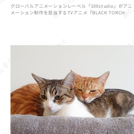
一華と弐郎・羅睺が一触即発!?
グローバルアニメーションレーベル「100studio」がアニ
メーション制作を担当するTVアニメ『BLACK TORCH』
より、2026年7月18日（土）22時放送予定の第3話あらす
じと先行カットが公開されました。 原作は […]