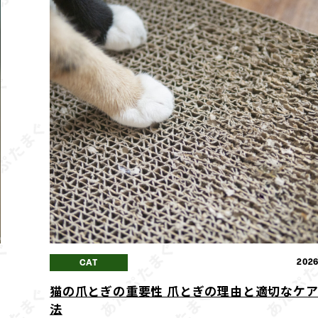
7
2026
CAT
猫の爪とぎの重要性 爪とぎの理由と適切なケ
法