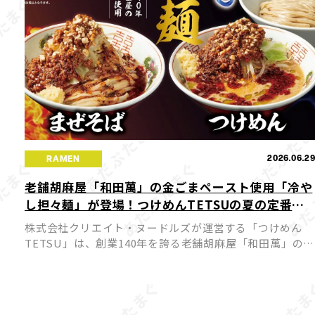
2026.06.2
RAMEN
老舗胡麻屋「和田萬」の金ごまペースト使用「冷や
し担々麺」が登場！つけめんTETSUの夏の定番が7
月1日より販売開始
株式会社クリエイト・ヌードルズが運営する「つけめん
TETSU」は、創業140年を誇る老舗胡麻屋「和田萬」の濃
厚な金ごまペーストを贅沢に使用した「冷やし担々麺」
を、7月1日（水）より関東の「つけめんTETSU」店舗
（一部店 […]