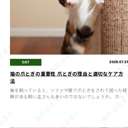
2026.07.3
CAT
猫の爪とぎの重要性 爪とぎの理由と適切なケア方
法
猫を飼っていると、ソファや壁で爪とぎをされて困った経
験がある飼い主さんも多いのではないでしょうか。 爪と
ぎは猫にとって「困った癖」ではなく、心身の健康を保つ
ために欠かせない大切な行動です。 爪とぎを無理にやめ
せようとす […]