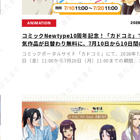
9
2026
ANIMATION
コミックNewtype10周年記念！「カドコミ」
気作品が日替わり無料に、7月10日から10日間
華フェア開催
コミックポータルサイト「カドコミ」にて、2026年7
日（金）11:00から7月20日（月）11:00までの期間
ックNewtypeを代表する人気作品が日替わりで24
猫
巻無料公開されるフェアが実施されます。ア […]