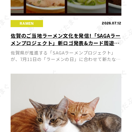
2026.07.12
RAMEN
佐賀のご当地ラーメン文化を発信!「SAGAラー
メンプロジェクト」新ロゴ発表&カード周遊キ
ャンペーンが7月11日スタート
佐賀県が推進する「SAGAラーメンプロジェクト」
が、7月11日の「ラーメンの日」に合わせて新たな展
開を迎えました。今回、プロジェクトの新ロゴが発
表されるとともに公式サイトがリニューアルされ、
佐賀のラーメン文化を国内外へ発 […]