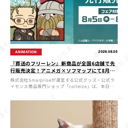
2026.08.05
ANIMATION
『葬送のフリーレン』新商品が全国6店舗で先
行販売決定！アニメガ×ソフマップにて8月5
日よりスタート
株式会社Smarpriseが運営する公式グッズ・公式ラ
イセンス商品専門ショップ「colleize」は、本日
2026年8月5日（水）よりTVアニメ『葬送のフリーレ
ン』の新商品を先行販売する特別フェアを、アニメ
ガ×ソフマップ […]