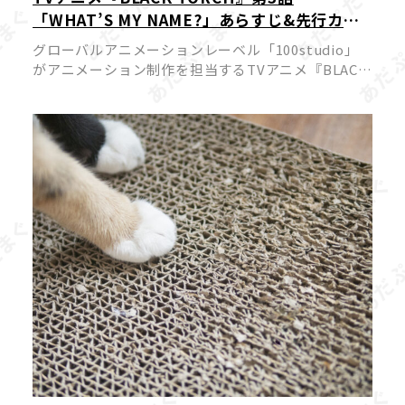
「WHAT’S MY NAME?」あらすじ&先行カッ
ト公開!物ノ怪嫌いの一華と弐郎・羅睺が一触
グローバルアニメーションレーベル「100studio」
即発!?
がアニメーション制作を担当するTVアニメ『BLACK
TORCH』より、2026年7月18日（土）22時放送予定
の第3話あらすじと先行カットが公開されました。
原作は […]