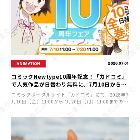
2026.07.01
ANIMATION
コミックNewtype10周年記念！「カドコミ」
で人気作品が日替わり無料に、7月10日から10
日間の豪華フェア開催
コミックポータルサイト「カドコミ」にて、2026年7
月10日（金）11:00から7月20日（月）11:00までの期
間、コミックNewtypeを代表する人気作品が日替わ
りで24時間全巻無料公開されるフェアが実施されま
す。ア […]