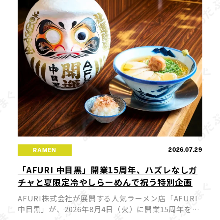
2026.07.29
RAMEN
「AFURI 中目黒」開業15周年、ハズレなしガ
チャと夏限定冷やしらーめんで祝う特別企画
AFURI株式会社が展開する人気ラーメン店「AFURI
中目黒」が、2026年8月4日（火）に開業15周年を迎
えます。これを記念して、来店者全員が参加できる