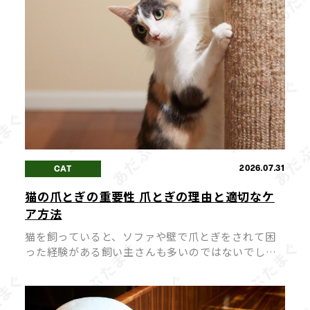
2026.07.31
CAT
猫の爪とぎの重要性 爪とぎの理由と適切なケ
ア方法
猫を飼っていると、ソファや壁で爪とぎをされて困
った経験がある飼い主さんも多いのではないでしょ
うか。 爪とぎは猫にとって「困った癖」ではなく、
心身の健康を保つために欠かせない大切な行動で
す。 爪とぎを無理にやめさせようとす […]