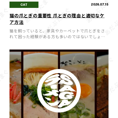
2026.07.15
CAT
猫の爪とぎの重要性 爪とぎの理由と適切なケ
ア方法
猫を飼っていると、家具やカーペットで爪とぎをさ
れて困った経験がある方も多いのではないでしょう
か。 猫にとって爪とぎは「困った行動」ではなく
「本能的に欠かせない行動」であり、無理にやめさ
せようとするとストレスの原因になって […]