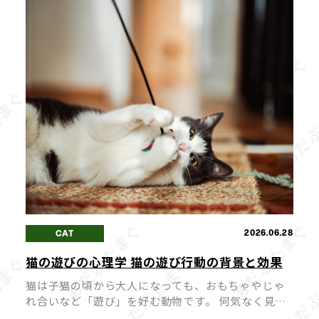
も。 愛猫が心身ともに健やかに過ごせ […]
2026.06.28
CAT
猫の遊びの心理学 猫の遊び行動の背景と効果
猫は子猫の頃から大人になっても、おもちゃやじゃ
れ合いなど「遊び」を好む動物です。 何気なく見え
るその行動の裏には、猫の本能や心理が深く関わっ