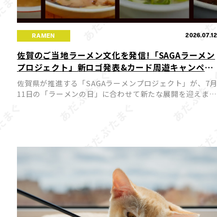
2026.07.1
RAMEN
佐賀のご当地ラーメン文化を発信!「SAGAラーメン
プロジェクト」新ロゴ発表&カード周遊キャンペー
ンが7月11日スタート
佐賀県が推進する「SAGAラーメンプロジェクト」が、7
11日の「ラーメンの日」に合わせて新たな展開を迎えまし
た。今回、プロジェクトの新ロゴが発表されるとともに公
式サイトがリニューアルされ、佐賀のラーメン文化を国内
外へ発 […]