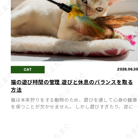
2026.06.3
CAT
猫の遊び時間の管理 遊びと休息のバランスを取る
方法
猫は本来狩りをする動物のため、遊びを通して心身の健康
を保つことが欠かせません。 しかし遊びすぎたり、逆に
びが足りなかったりすると、猫にとってストレスや体調不
良の原因になってしまうことも。 愛猫が心身ともに健や
かに過ごせ […]