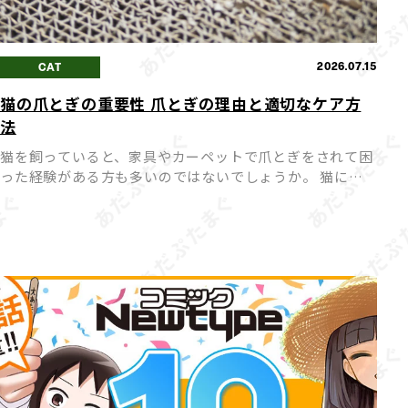
2026.07.15
CAT
猫の爪とぎの重要性 爪とぎの理由と適切なケア方
法
猫を飼っていると、家具やカーペットで爪とぎをされて困
った経験がある方も多いのではないでしょうか。 猫にと
って爪とぎは「困った行動」ではなく「本能的に欠かせな
い行動」であり、無理にやめさせようとするとストレスの
原因になって […]