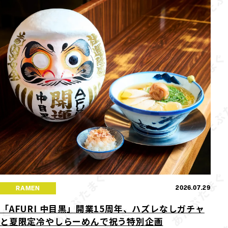
2026.07.29
RAMEN
「AFURI 中目黒」開業15周年、ハズレなしガチャ
と夏限定冷やしらーめんで祝う特別企画