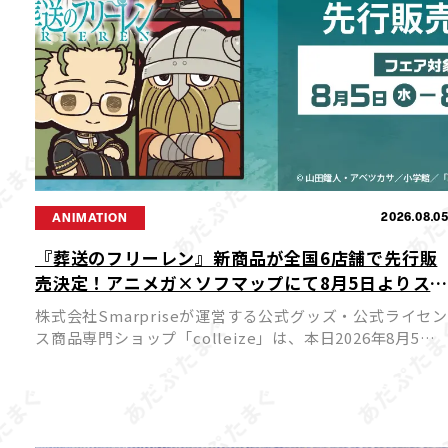
2026.08.0
ANIMATION
『葬送のフリーレン』新商品が全国6店舗で先行販
売決定！アニメガ×ソフマップにて8月5日よりス
ート
株式会社Smarpriseが運営する公式グッズ・公式ライセン
ス商品専門ショップ「colleize」は、本日2026年8月5日
（水）よりTVアニメ『葬送のフリーレン』の新商品を先
行販売する特別フェアを、アニメガ×ソフマップ […]