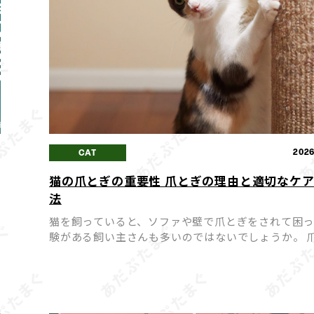
5
2026
CAT
猫の爪とぎの重要性 爪とぎの理由と適切なケ
タ
法
猫を飼っていると、ソファや壁で爪とぎをされて困
験がある飼い主さんも多いのではないでしょうか。 
ぎは猫にとって「困った癖」ではなく、心身の健康
ために欠かせない大切な行動です。 爪とぎを無理に
せようとす […]