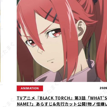
2
2026
ANIMATION
TVアニメ『BLACK TORCH』第3話「WHAT’S
NAME?」あらすじ&先行カット公開!物ノ怪嫌