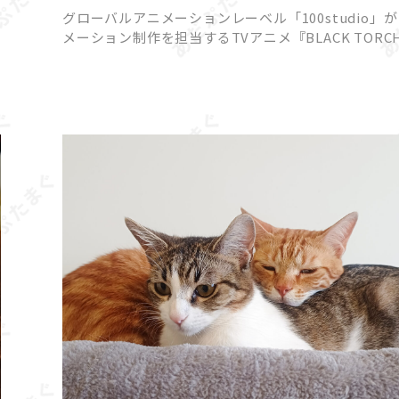
一華と弐郎・羅睺が一触即発!?
グローバルアニメーションレーベル「100studio」
メーション制作を担当するTVアニメ『BLACK TORC
より、2026年7月18日（土）22時放送予定の第3話あ
じと先行カットが公開されました。 原作は […]