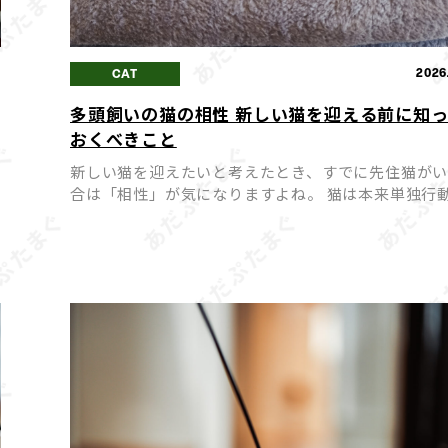
2
2026
CAT
多頭飼いの猫の相性 新しい猫を迎える前に知
おくべきこと
月
新しい猫を迎えたいと考えたとき、すでに先住猫が
合は「相性」が気になりますよね。 猫は本来単独行
好む動物のため、相性が合わないまま多頭飼いを始
まうと、ストレスや喧嘩の原因になってしまうことも
同士が穏や […]