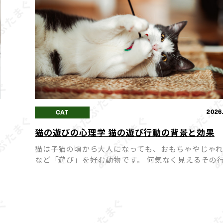
0
2026
CAT
猫の遊びの心理学 猫の遊び行動の背景と効果
猫は子猫の頃から大人になっても、おもちゃやじゃ
など「遊び」を好む動物です。 何気なく見えるその
裏には、猫の本能や心理が深く関わっています。 猫
遊
は単なる気晴らしではなく、ストレス解消や運動不
防、飼い […]