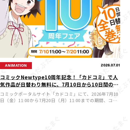
2026.07.01
ANIMATION
コミックNewtype10周年記念！「カドコミ」で人
気作品が日替わり無料に、7月10日から10日間の豪
華フェア開催
コミックポータルサイト「カドコミ」にて、2026年7月10
日（金）11:00から7月20日（月）11:00までの期間、コミ
ックNewtypeを代表する人気作品が日替わりで24時間全
巻無料公開されるフェアが実施されます。ア […]