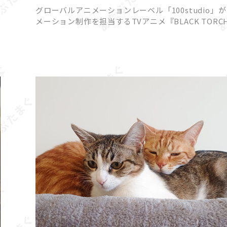
一華と弐郎・羅睺が一触即発!?
グローバルアニメーションレーベル「100studio」
メーション制作を担当するTVアニメ『BLACK TORC
より、2026年7月18日（土）22時放送予定の第3話あ
じと先行カットが公開されました。 原作は […]