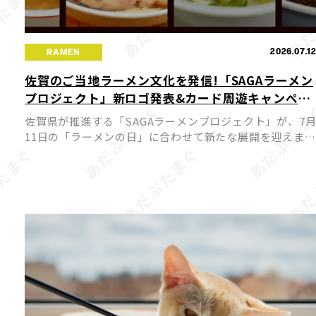
2026.07.1
RAMEN
佐賀のご当地ラーメン文化を発信!「SAGAラーメン
プロジェクト」新ロゴ発表&カード周遊キャンペー
ンが7月11日スタート
佐賀県が推進する「SAGAラーメンプロジェクト」が、7
11日の「ラーメンの日」に合わせて新たな展開を迎えまし
た。今回、プロジェクトの新ロゴが発表されるとともに公
式サイトがリニューアルされ、佐賀のラーメン文化を国内
外へ発 […]