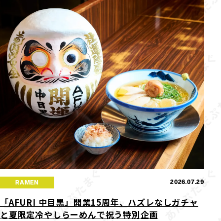
2026.07.29
RAMEN
「AFURI 中目黒」開業15周年、ハズレなしガチャ
と夏限定冷やしらーめんで祝う特別企画