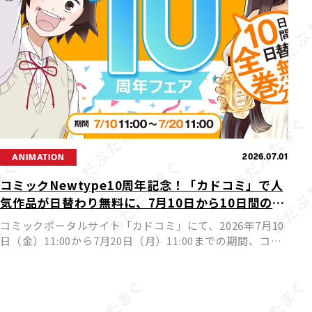
2026.07.01
ANIMATION
コミックNewtype10周年記念！「カドコミ」で人
気作品が日替わり無料に、7月10日から10日間の豪
華フェア開催
コミックポータルサイト「カドコミ」にて、2026年7月10
日（金）11:00から7月20日（月）11:00までの期間、コミ
ックNewtypeを代表する人気作品が日替わりで24時間全
巻無料公開されるフェアが実施されます。ア […]