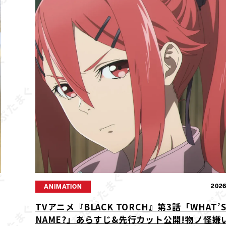
2
2026
ANIMATION
TVアニメ『BLACK TORCH』第3話「WHAT’S
NAME?」あらすじ&先行カット公開!物ノ怪嫌