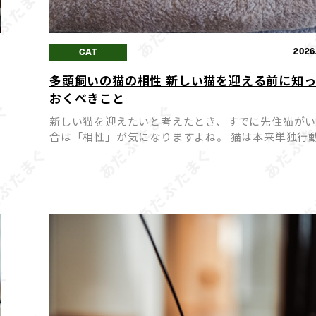
2
2026
CAT
多頭飼いの猫の相性 新しい猫を迎える前に知
おくべきこと
月
新しい猫を迎えたいと考えたとき、すでに先住猫が
合は「相性」が気になりますよね。 猫は本来単独行
好む動物のため、相性が合わないまま多頭飼いを始
まうと、ストレスや喧嘩の原因になってしまうことも
同士が穏や […]