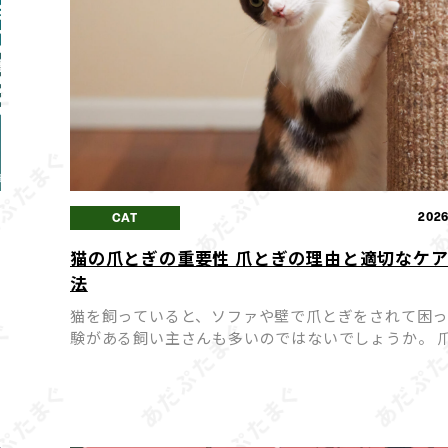
5
2026
CAT
猫の爪とぎの重要性 爪とぎの理由と適切なケ
タ
法
猫を飼っていると、ソファや壁で爪とぎをされて困
験がある飼い主さんも多いのではないでしょうか。 
ぎは猫にとって「困った癖」ではなく、心身の健康
ために欠かせない大切な行動です。 爪とぎを無理に
せようとす […]