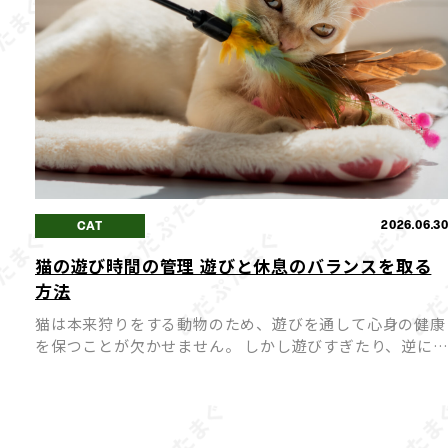
2026.06.3
CAT
猫の遊び時間の管理 遊びと休息のバランスを取る
方法
猫は本来狩りをする動物のため、遊びを通して心身の健康
を保つことが欠かせません。 しかし遊びすぎたり、逆に
びが足りなかったりすると、猫にとってストレスや体調不
良の原因になってしまうことも。 愛猫が心身ともに健や
かに過ごせ […]