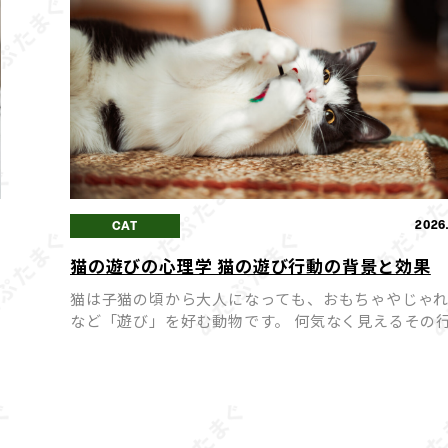
0
2026
CAT
猫の遊びの心理学 猫の遊び行動の背景と効果
猫は子猫の頃から大人になっても、おもちゃやじゃ
など「遊び」を好む動物です。 何気なく見えるその
裏には、猫の本能や心理が深く関わっています。 猫
遊
は単なる気晴らしではなく、ストレス解消や運動不
防、飼い […]