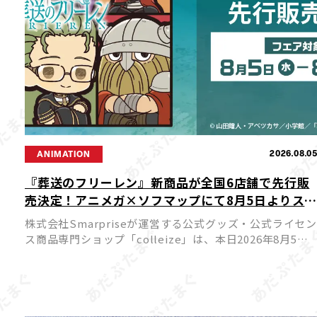
2026.08.0
ANIMATION
『葬送のフリーレン』新商品が全国6店舗で先行販
売決定！アニメガ×ソフマップにて8月5日よりス
ート
株式会社Smarpriseが運営する公式グッズ・公式ライセン
ス商品専門ショップ「colleize」は、本日2026年8月5日
（水）よりTVアニメ『葬送のフリーレン』の新商品を先
行販売する特別フェアを、アニメガ×ソフマップ […]