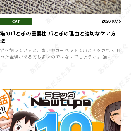
2026.07.15
CAT
猫の爪とぎの重要性 爪とぎの理由と適切なケア方
法
猫を飼っていると、家具やカーペットで爪とぎをされて困
った経験がある方も多いのではないでしょうか。 猫にと
って爪とぎは「困った行動」ではなく「本能的に欠かせな
い行動」であり、無理にやめさせようとするとストレスの
原因になって […]