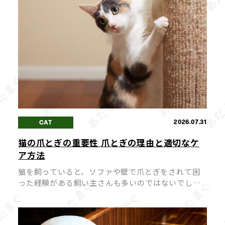
2026.07.31
CAT
猫の爪とぎの重要性 爪とぎの理由と適切なケ
ア方法
猫を飼っていると、ソファや壁で爪とぎをされて困
った経験がある飼い主さんも多いのではないでしょ
うか。 爪とぎは猫にとって「困った癖」ではなく、
心身の健康を保つために欠かせない大切な行動で
す。 爪とぎを無理にやめさせようとす […]