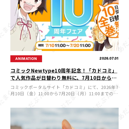
2026.07.01
ANIMATION
コミックNewtype10周年記念！「カドコミ」
で人気作品が日替わり無料に、7月10日から10
日間の豪華フェア開催
コミックポータルサイト「カドコミ」にて、2026年7
月10日（金）11:00から7月20日（月）11:00までの期
間、コミックNewtypeを代表する人気作品が日替わ
りで24時間全巻無料公開されるフェアが実施されま
す。ア […]