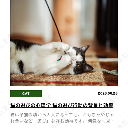
も。 愛猫が心身ともに健やかに過ごせ […]
2026.06.28
CAT
猫の遊びの心理学 猫の遊び行動の背景と効果
猫は子猫の頃から大人になっても、おもちゃやじゃ
れ合いなど「遊び」を好む動物です。 何気なく見え
るその行動の裏には、猫の本能や心理が深く関わっ