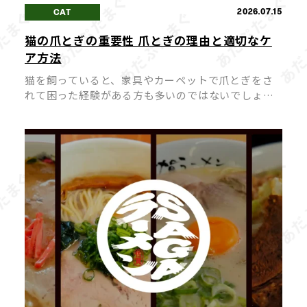
2026.07.15
CAT
猫の爪とぎの重要性 爪とぎの理由と適切なケ
ア方法
猫を飼っていると、家具やカーペットで爪とぎをさ
れて困った経験がある方も多いのではないでしょう
か。 猫にとって爪とぎは「困った行動」ではなく
「本能的に欠かせない行動」であり、無理にやめさ
せようとするとストレスの原因になって […]