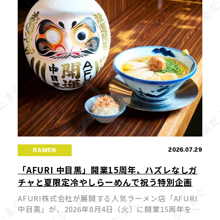
2026.07.29
RAMEN
「AFURI 中目黒」開業15周年、ハズレなしガ
チャと夏限定冷やしらーめんで祝う特別企画
AFURI株式会社が展開する人気ラーメン店「AFURI
中目黒」が、2026年8月4日（火）に開業15周年を迎
えます。これを記念して、来店者全員が参加できる