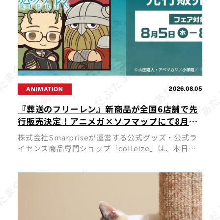
2026.08.05
ANIMATION
『葬送のフリーレン』新商品が全国6店舗で先
行販売決定！アニメガ×ソフマップにて8月5
日よりスタート
株式会社Smarpriseが運営する公式グッズ・公式ラ
イセンス商品専門ショップ「colleize」は、本日
2026年8月5日（水）よりTVアニメ『葬送のフリーレ
ン』の新商品を先行販売する特別フェアを、アニメ
ガ×ソフマップ […]