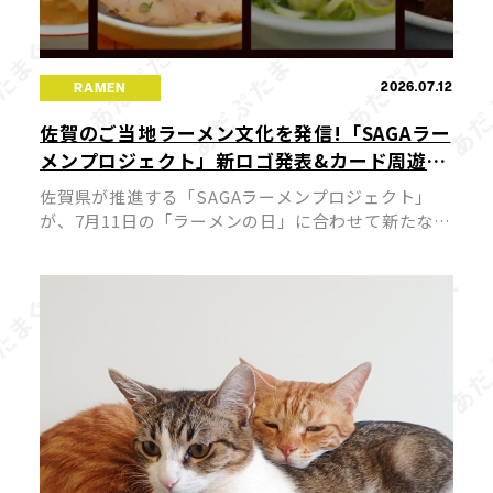
2026.07.12
RAMEN
佐賀のご当地ラーメン文化を発信!「SAGAラー
メンプロジェクト」新ロゴ発表&カード周遊キ
ャンペーンが7月11日スタート
佐賀県が推進する「SAGAラーメンプロジェクト」
が、7月11日の「ラーメンの日」に合わせて新たな展
開を迎えました。今回、プロジェクトの新ロゴが発
表されるとともに公式サイトがリニューアルされ、
佐賀のラーメン文化を国内外へ発 […]