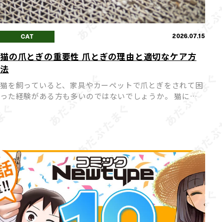
2026.07.15
CAT
猫の爪とぎの重要性 爪とぎの理由と適切なケア方
法
猫を飼っていると、家具やカーペットで爪とぎをされて困
った経験がある方も多いのではないでしょうか。 猫にと
って爪とぎは「困った行動」ではなく「本能的に欠かせな
い行動」であり、無理にやめさせようとするとストレスの
原因になって […]