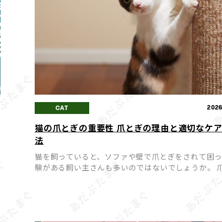
5
2026
CAT
猫の爪とぎの重要性 爪とぎの理由と適切なケ
タ
法
猫を飼っていると、ソファや壁で爪とぎをされて困
験がある飼い主さんも多いのではないでしょうか。 
ぎは猫にとって「困った癖」ではなく、心身の健康
ために欠かせない大切な行動です。 爪とぎを無理に
せようとす […]