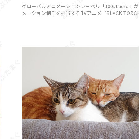
一華と弐郎・羅睺が一触即発!?
グローバルアニメーションレーベル「100studio」
メーション制作を担当するTVアニメ『BLACK TORC
より、2026年7月18日（土）22時放送予定の第3話あ
じと先行カットが公開されました。 原作は […]