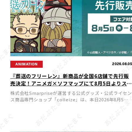
2026.08.0
ANIMATION
『葬送のフリーレン』新商品が全国6店舗で先行販
売決定！アニメガ×ソフマップにて8月5日よりス
ート
株式会社Smarpriseが運営する公式グッズ・公式ライセン
ス商品専門ショップ「colleize」は、本日2026年8月5日
（水）よりTVアニメ『葬送のフリーレン』の新商品を先
行販売する特別フェアを、アニメガ×ソフマップ […]