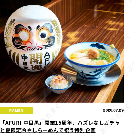
2026.07.29
RAMEN
「AFURI 中目黒」開業15周年、ハズレなしガチャ
と夏限定冷やしらーめんで祝う特別企画