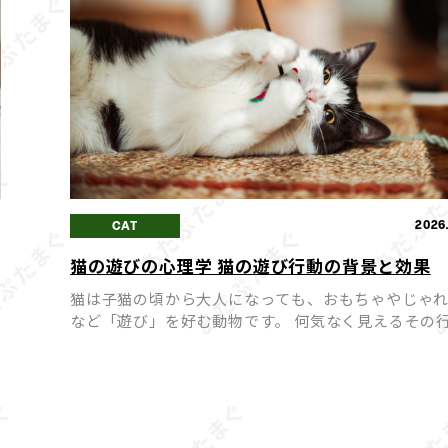
0
2026
CAT
猫の遊びの心理学 猫の遊び行動の背景と効果
猫は子猫の頃から大人になっても、おもちゃやじゃ
など「遊び」を好む動物です。 何気なく見えるその
裏には、猫の本能や心理が深く関わっています。 猫
遊
は単なる気晴らしではなく、ストレス解消や運動不
防、飼い […]