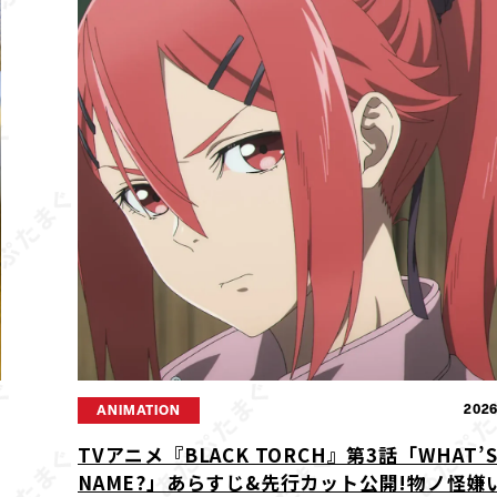
2
2026
ANIMATION
TVアニメ『BLACK TORCH』第3話「WHAT’S
NAME?」あらすじ&先行カット公開!物ノ怪嫌