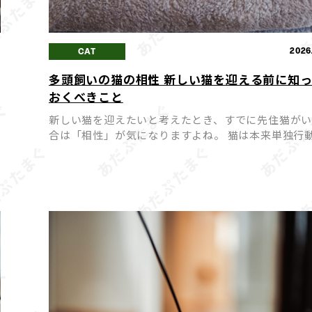
2
2026
CAT
多頭飼いの猫の相性 新しい猫を迎える前に知
おくべきこと
月
新しい猫を迎えたいと考えたとき、すでに先住猫が
合は「相性」が気になりますよね。 猫は本来単独行
好む動物のため、相性が合わないまま多頭飼いを始
まうと、ストレスや喧嘩の原因になってしまうことも
同士が穏や […]