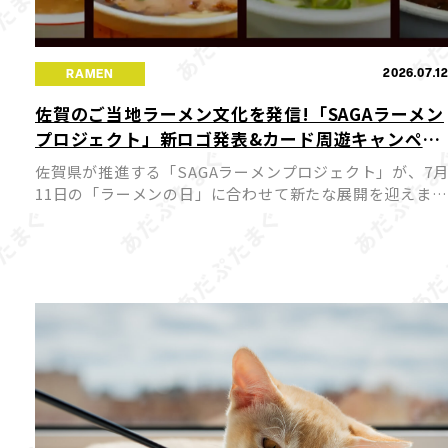
2026.07.1
RAMEN
佐賀のご当地ラーメン文化を発信!「SAGAラーメン
プロジェクト」新ロゴ発表&カード周遊キャンペー
ンが7月11日スタート
佐賀県が推進する「SAGAラーメンプロジェクト」が、7
11日の「ラーメンの日」に合わせて新たな展開を迎えまし
た。今回、プロジェクトの新ロゴが発表されるとともに公
式サイトがリニューアルされ、佐賀のラーメン文化を国内
外へ発 […]