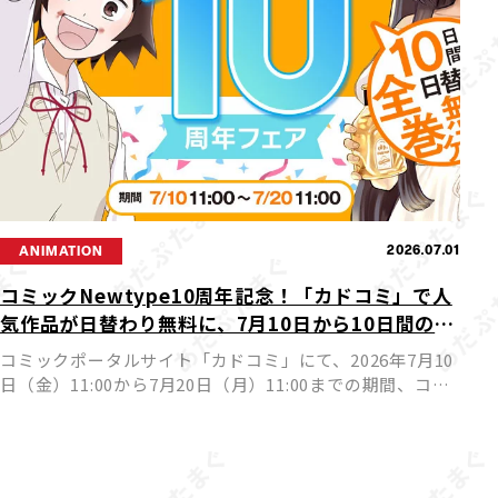
2026.07.01
ANIMATION
コミックNewtype10周年記念！「カドコミ」で人
気作品が日替わり無料に、7月10日から10日間の豪
華フェア開催
コミックポータルサイト「カドコミ」にて、2026年7月10
日（金）11:00から7月20日（月）11:00までの期間、コミ
ックNewtypeを代表する人気作品が日替わりで24時間全
巻無料公開されるフェアが実施されます。ア […]