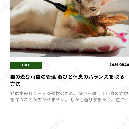
2026.06.3
CAT
猫の遊び時間の管理 遊びと休息のバランスを取る
方法
猫は本来狩りをする動物のため、遊びを通して心身の健康
を保つことが欠かせません。 しかし遊びすぎたり、逆に
びが足りなかったりすると、猫にとってストレスや体調不
良の原因になってしまうことも。 愛猫が心身ともに健や
かに過ごせ […]