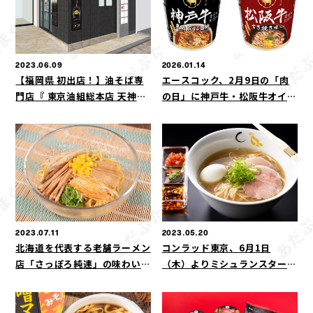
2023.06.09
2026.01.14
【福岡県 初出店！】油そば専
エースコック、2月9日の「肉
門店『 東京油組総本店 天神組
の日」に神戸牛・松阪牛オイル
』6月12日（月）オープン！
使用の贅沢カップめんを発売
2023.07.11
2023.05.20
北海道を代表する老舗ラーメン
コンラッド東京、6月1日
店「さっぽろ純連」の味わいが
（木）よりミシュランスター獲
ファミリーマートでしか食べら
得店「SOBAHOUSE金色不如
れない“冷し麺”になりまし
帰（こんじきほととぎす）」と
た！「さっぽろ純連監修 冷し
のコラボレーションラーメンを