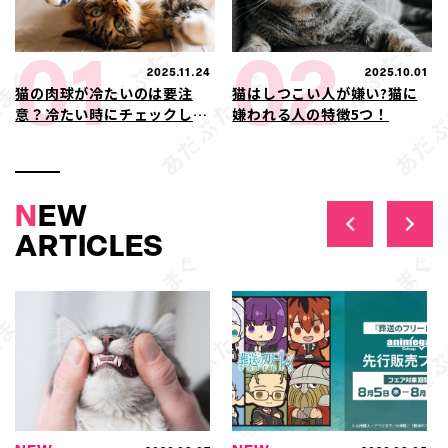
01
02
2025.11.24
2025.10.01
猫の肉球が冷たいのは要注
猫はしつこい人が嫌い?猫に
意？冷たい時にチェックした
嫌われる人の特徴5つ！
い症状や病気の可能性
N
EW
ARTICLES