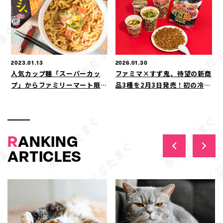
味噌ラーメン」新発売！
期間限定で提供開始
2023.01.13
2026.01.30
人気カップ麺「スーパーカッ
ファミマ×すず鬼、待望の新商
プ」からファミリーマート限定
品3種を2月3日発売！初の冷凍
商品が登場「スーパーカップ大
ごはん「スタ満メシ」が登場
盛りもやしみそ 味噌マシ、濃
い味」
R
ANKING
ARTICLES