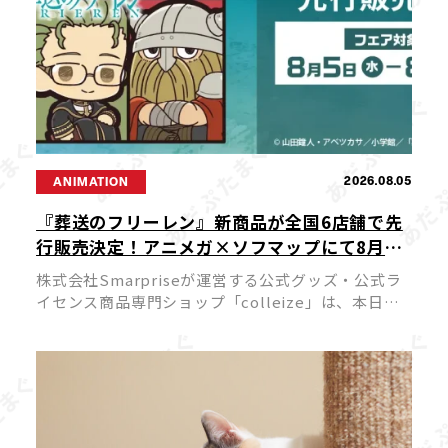
2026.08.05
ANIMATION
『葬送のフリーレン』新商品が全国6店舗で先
行販売決定！アニメガ×ソフマップにて8月5
日よりスタート
株式会社Smarpriseが運営する公式グッズ・公式ラ
イセンス商品専門ショップ「colleize」は、本日
2026年8月5日（水）よりTVアニメ『葬送のフリーレ
ン』の新商品を先行販売する特別フェアを、アニメ
ガ×ソフマップ […]