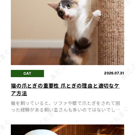
2026.07.31
CAT
猫の爪とぎの重要性 爪とぎの理由と適切なケ
ア方法
猫を飼っていると、ソファや壁で爪とぎをされて困
った経験がある飼い主さんも多いのではないでしょ
うか。 爪とぎは猫にとって「困った癖」ではなく、
心身の健康を保つために欠かせない大切な行動で
す。 爪とぎを無理にやめさせようとす […]