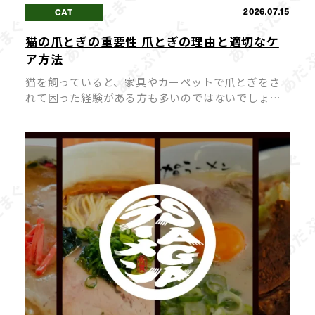
2026.07.15
CAT
猫の爪とぎの重要性 爪とぎの理由と適切なケ
ア方法
猫を飼っていると、家具やカーペットで爪とぎをさ
れて困った経験がある方も多いのではないでしょう
か。 猫にとって爪とぎは「困った行動」ではなく
「本能的に欠かせない行動」であり、無理にやめさ
せようとするとストレスの原因になって […]