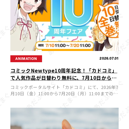
2026.07.01
ANIMATION
コミックNewtype10周年記念！「カドコミ」
で人気作品が日替わり無料に、7月10日から10
日間の豪華フェア開催
コミックポータルサイト「カドコミ」にて、2026年7
月10日（金）11:00から7月20日（月）11:00までの期
間、コミックNewtypeを代表する人気作品が日替わ
りで24時間全巻無料公開されるフェアが実施されま
す。ア […]