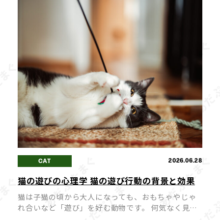
も。 愛猫が心身ともに健やかに過ごせ […]
2026.06.28
CAT
猫の遊びの心理学 猫の遊び行動の背景と効果
猫は子猫の頃から大人になっても、おもちゃやじゃ
れ合いなど「遊び」を好む動物です。 何気なく見え
るその行動の裏には、猫の本能や心理が深く関わっ