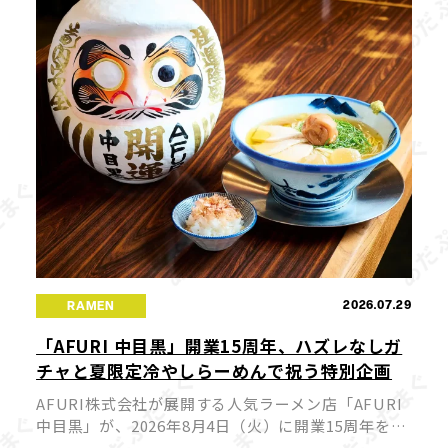
2026.07.29
RAMEN
「AFURI 中目黒」開業15周年、ハズレなしガ
チャと夏限定冷やしらーめんで祝う特別企画
AFURI株式会社が展開する人気ラーメン店「AFURI
中目黒」が、2026年8月4日（火）に開業15周年を迎
えます。これを記念して、来店者全員が参加できる