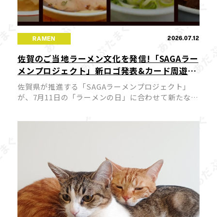
2026.07.12
RAMEN
佐賀のご当地ラーメン文化を発信!「SAGAラー
メンプロジェクト」新ロゴ発表&カード周遊キ
ャンペーンが7月11日スタート
佐賀県が推進する「SAGAラーメンプロジェクト」
が、7月11日の「ラーメンの日」に合わせて新たな展
開を迎えました。今回、プロジェクトの新ロゴが発
表されるとともに公式サイトがリニューアルされ、
佐賀のラーメン文化を国内外へ発 […]