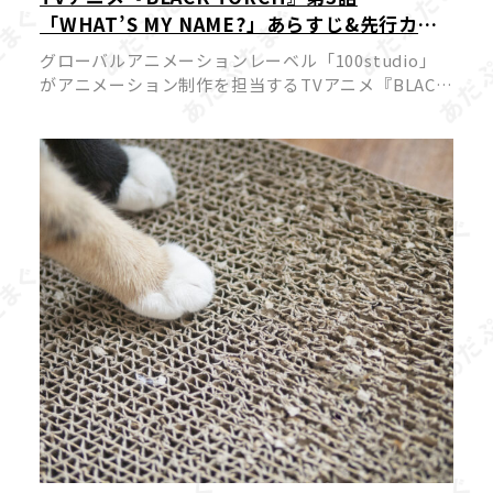
「WHAT’S MY NAME?」あらすじ&先行カッ
ト公開!物ノ怪嫌いの一華と弐郎・羅睺が一触
グローバルアニメーションレーベル「100studio」
即発!?
がアニメーション制作を担当するTVアニメ『BLACK
TORCH』より、2026年7月18日（土）22時放送予定
の第3話あらすじと先行カットが公開されました。
原作は […]