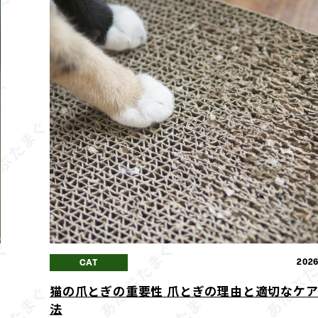
7
2026
CAT
猫の爪とぎの重要性 爪とぎの理由と適切なケ
法