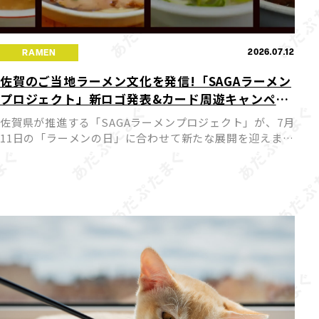
2026.07.12
RAMEN
佐賀のご当地ラーメン文化を発信!「SAGAラーメン
プロジェクト」新ロゴ発表&カード周遊キャンペー
ンが7月11日スタート
佐賀県が推進する「SAGAラーメンプロジェクト」が、7月
11日の「ラーメンの日」に合わせて新たな展開を迎えまし
た。今回、プロジェクトの新ロゴが発表されるとともに公
式サイトがリニューアルされ、佐賀のラーメン文化を国内
外へ発 […]