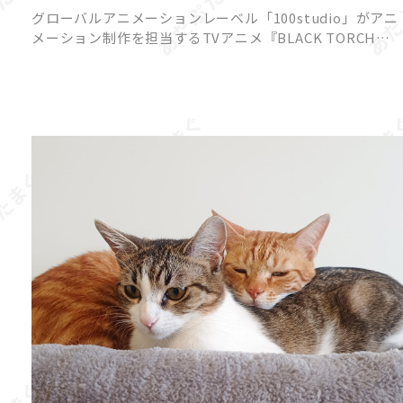
一華と弐郎・羅睺が一触即発!?
グローバルアニメーションレーベル「100studio」がアニ
メーション制作を担当するTVアニメ『BLACK TORCH』
より、2026年7月18日（土）22時放送予定の第3話あらす
じと先行カットが公開されました。 原作は […]