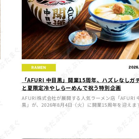
1
2026
RAMEN
「AFURI 中目黒」開業15周年、ハズレなしガ
と夏限定冷やしらーめんで祝う特別企画
AFURI株式会社が展開する人気ラーメン店「AFURI 
黒」が、2026年8月4日（火）に開業15周年を迎えま
これを記念して、来店者全員が参加できるハズレな
さ
「AFURIガチャ」と、期間限定の夏らしい冷やしらー 