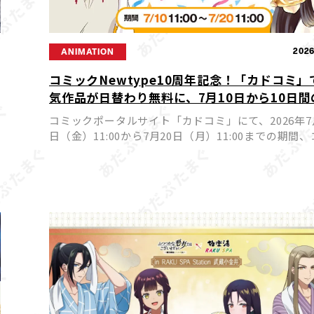
9
2026
ANIMATION
コミックNewtype10周年記念！「カドコミ」
気作品が日替わり無料に、7月10日から10日間
華フェア開催
コミックポータルサイト「カドコミ」にて、2026年7
日（金）11:00から7月20日（月）11:00までの期間
ックNewtypeを代表する人気作品が日替わりで24
猫
巻無料公開されるフェアが実施されます。ア […]