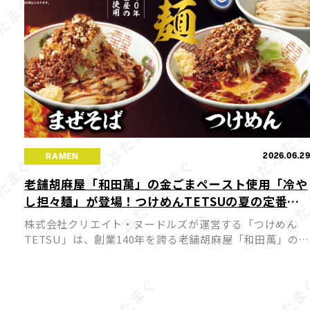
2026.06.2
RAMEN
老舗胡麻屋「和田萬」の金ごまペースト使用「冷や
し担々麺」が登場！つけめんTETSUの夏の定番が7
月1日より販売開始
株式会社クリエイト・ヌードルズが運営する「つけめん
TETSU」は、創業140年を誇る老舗胡麻屋「和田萬」の濃
厚な金ごまペーストを贅沢に使用した「冷やし担々麺」
を、7月1日（水）より関東の「つけめんTETSU」店舗
（一部店 […]