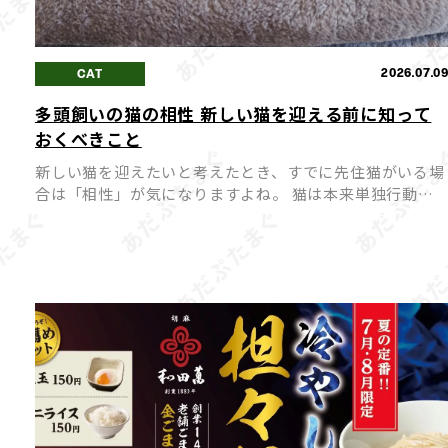
2026.07.0
CAT
多頭飼いの猫の相性 新しい猫を迎える前に知って
おくべきこと
新しい猫を迎えたいと考えたとき、すでに先住猫がいる場
合は「相性」が気になりますよね。 猫は本来単独行動を
好む動物のため、相性が合わないまま多頭飼いを始めてし
まうと、ストレスや喧嘩の原因になってしまうことも。 
同士が穏や […]