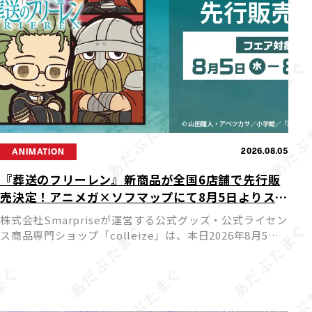
2026.08.05
ANIMATION
『葬送のフリーレン』新商品が全国6店舗で先行販
売決定！アニメガ×ソフマップにて8月5日よりスタ
ート
株式会社Smarpriseが運営する公式グッズ・公式ライセン
ス商品専門ショップ「colleize」は、本日2026年8月5日
（水）よりTVアニメ『葬送のフリーレン』の新商品を先
行販売する特別フェアを、アニメガ×ソフマップ […]