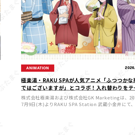
9
2026
ANIMATION
極楽湯・RAKU SPAが人気アニメ「ふつつかな
ではございますが」とコラボ！入れ替わりをテ
にした限定企画が7月9日からスタート
株式会社極楽湯および株式会社GK Marketingは、20
7月9日(木)よりRAKU SPA Station 武蔵小金井にて
アニメ「ふつつかな悪女ではございますが～雛宮蝶
かえ伝～」とのコラボキャンペー […]