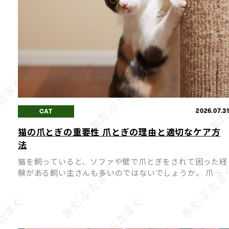
2026.07.3
CAT
猫の爪とぎの重要性 爪とぎの理由と適切なケア方
法
猫を飼っていると、ソファや壁で爪とぎをされて困った経
験がある飼い主さんも多いのではないでしょうか。 爪と
ぎは猫にとって「困った癖」ではなく、心身の健康を保つ
ために欠かせない大切な行動です。 爪とぎを無理にやめ
せようとす […]